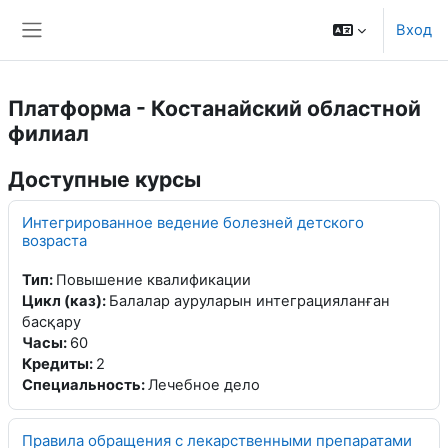
Перейти к основному содержанию
Вход
Боковая панель
Платформа - Костанайский областной
филиал
Доступные курсы
Интегрированное ведение болезней детского
возраста
Тип
:
Повышение квалификации
Цикл (каз)
:
Балалар ауруларын интеграцияланған
басқару
Часы
:
60
Кредиты
:
2
Специальность
:
Лечебное дело
Правила обращения с лекарственными препаратами