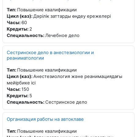
Тип
:
Повышение квалификации
Цикл (каз)
:
Дәрілік заттарды өңдеу ережелері
Часы
:
60
Кредиты
:
2
Специальность
:
Лечебное дело
Сестринское дело в анестезиологии и
реаниматологии
Тип
:
Повышение квалификации
Цикл (каз)
:
Анестезиология және реанимациядағы
мейірбике ісі
Часы
:
150
Кредиты
:
5
Специальность
:
Сестринское дело
Организация работы на автоклаве
Тип
:
Повышение квалификации